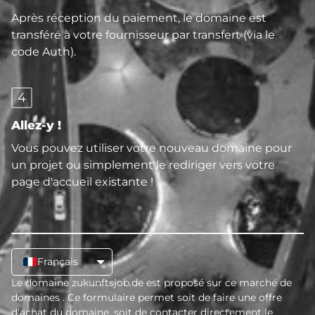
Après réception du paiement, le domaine est
transféré à votre fournisseur par transfert (via le
code Auth).
4
Allez-y !
Vous pouvez utiliser votre nouveau domaine pour
un projet ou simplement le rediriger vers votre
page d'accueil existante !
Français
Le domaine zukunftsjob.de est proposé sur ce marché de
domaines
. Ce formulaire permet soit de faire une offre
d'achat du domaine, soit de contacter directement le