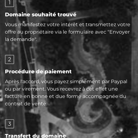
1
Domaine souhaité trouvé
Vous manifestez votre intérêt et transmettez votre
offre au propriétaire via le formulaire avec "Envoyer
la demande".
2
Procédure de paiement
Après l'accord, vous payez simplement par Paypal
ou par virement. Vous recevrez à cet effet une
facture en bonne et due forme accompagnée du
contrat de vente.
3
Transfert du domaine